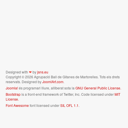
Designed with
❤
by
jsns.eu
Copyright © 2026 Agrupació Ball de Gitanes de Martorelles. Tots els drets
reservats. Designed by
JoomlArt.com
.
Joomla!
és programari lliure, alliberat sota la
GNU General Public License.
Bootstrap
is a front-end framework of Twitter, Inc. Code licensed under
MIT
License.
Font Awesome
font licensed under
SIL OFL 1.1
.