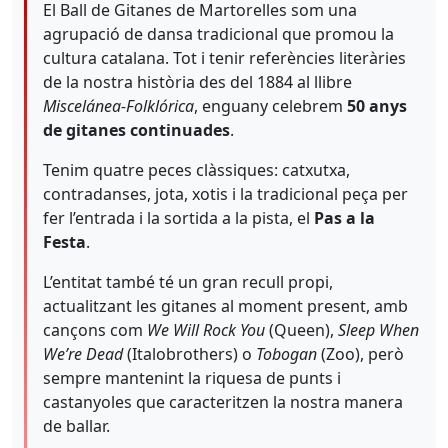
El Ball de Gitanes de Martorelles som una
agrupació de dansa tradicional que promou la
cultura catalana. Tot i tenir referències literàries
de la nostra història des del 1884 al llibre
Miscelánea-Folklórica
, enguany celebrem
50 anys
de gitanes continuades
.
Tenim quatre peces clàssiques: catxutxa,
contradanses, jota, xotis i la tradicional peça per
fer l’entrada i la sortida a la pista, el
Pas a la
Festa
.
L’entitat també té un gran recull propi,
actualitzant les gitanes al moment present, amb
cançons com
We Will Rock You
(Queen),
Sleep When
We’re Dead
(Italobrothers) o
Tobogan
(Zoo), però
sempre mantenint la riquesa de punts i
castanyoles que caracteritzen la nostra manera
de ballar.