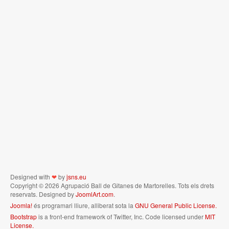
Designed with
❤
by
jsns.eu
Copyright © 2026 Agrupació Ball de Gitanes de Martorelles. Tots els drets
reservats. Designed by
JoomlArt.com
.
Joomla!
és programari lliure, alliberat sota la
GNU General Public License.
Bootstrap
is a front-end framework of Twitter, Inc. Code licensed under
MIT
License.