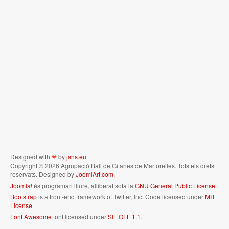
Designed with
❤
by
jsns.eu
Copyright © 2026 Agrupació Ball de Gitanes de Martorelles. Tots els drets
reservats. Designed by
JoomlArt.com
.
Joomla!
és programari lliure, alliberat sota la
GNU General Public License.
Bootstrap
is a front-end framework of Twitter, Inc. Code licensed under
MIT
License.
Font Awesome
font licensed under
SIL OFL 1.1
.