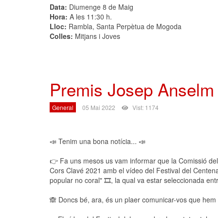
Data:
Diumenge 8 de Maig
Hora:
A les 11:30 h.
Lloc:
Rambla, Santa Perpètua de Mogoda
Colles:
Mitjans i Joves
Premis Josep Anselm
General
05 Mai 2022
Vist: 1174
📣 Tenim una bona notícia... 📣
👉 Fa uns mesos us vam informar que la Comissió del
Cors Clavé 2021 amb el vídeo del Festival del Centenar
popular no coral" 🎞️, la qual va estar seleccionada entr
🙈 Doncs bé, ara, és un plaer comunicar-vos que hem q