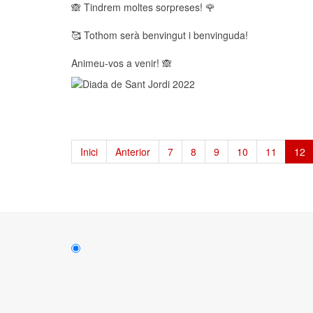
🙈 Tindrem moltes sorpreses! 🌹
🥰 Tothom serà benvingut i benvinguda!
Animeu-vos a venir! 🙈
Inici
Anterior
7
8
9
10
11
12