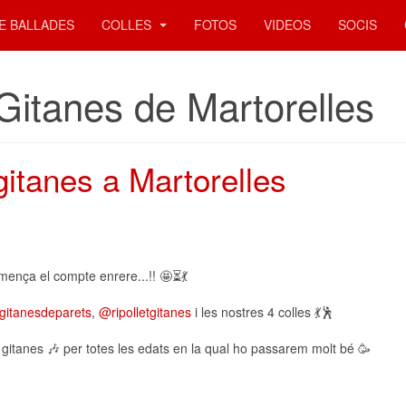
E BALLADES
COLLES
FOTOS
VIDEOS
SOCIS
Gitanes de Martorelles
gitanes a Martorelles
mença el compte enrere...!! 🤩⏳💃
gitanesdeparets
,
@ripolletgitanes
i les nostres 4 colles 💃🕺
 gitanes 🎶 per totes les edats en la qual ho passarem molt bé 🥳