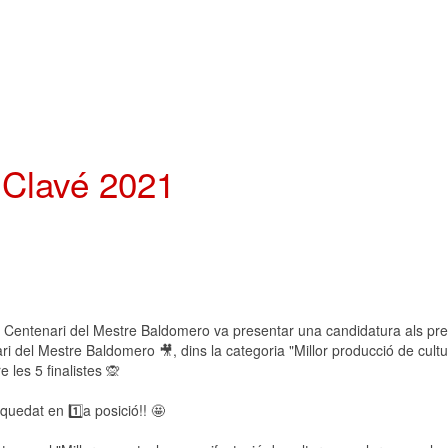
 Clavé 2021
 Centenari del Mestre Baldomero va presentar una candidatura als pr
i del Mestre Baldomero 🎥, dins la categoria "Millor producció de cult
e les 5 finalistes 🙊
uedat en 1️⃣a posició!! 🤩