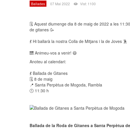
Ballades
07 Mai 2022
Vist: 1100
🗓 Aquest diumenge dia 8 de maig de 2022 a les 11:30
de gitanes 🥳
💃 Hi ballarà la nostra Colla de Mitjans i la de Joves 🕺
🔜 Animeu-vos a venir! 😄
Anoteu al calendari:
💃 Ballada de Gitanes
🗓 8 de maig
📍 Santa Perpètua de Mogoda, Rambla
🕔 11:30 h
Ballada de la Roda de Gitanes a Santa Perpètua 