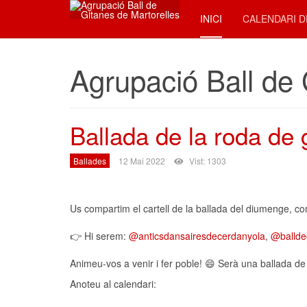
INICI
CALENDARI D
Agrupació Ball de 
Ballada de la roda de 
Ballades
12 Mai 2022
Vist: 1303
Us compartim el cartell de la ballada del diumenge, co
👉 Hi serem:
@anticsdansairesdecerdanyola
,
@ballde
Animeu-vos a venir i fer poble! 😄 Serà una ballada de
Anoteu al calendari: