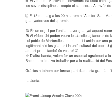
➡️ El vídeo del Festival del novembre ha estat catalog
les seves disciplines excepte el cant coral. A través d
🗓️ El 13 de maig a les 20 h serem a l'Auditori Sant Ma
guanyadors/es dels premis.
😊 És un orgull per l'entitat haver guanyat aquest rec
🥰 Al vídeo s'hi poden veure les 4 colles gitaneres de M
i el poble de Martorelles, tothom unit i unida per una 
legitimant així les gitanes i la unió cultural del poble!
aquest premi també és vostre! 🤩
🎉 D'altra banda, volem fer un especial agraïment a la 
Baldomero i qui va treballar per a la realització del Fes
Gràcies a tothom per formar part d'aquesta gran famíli
La Junta.