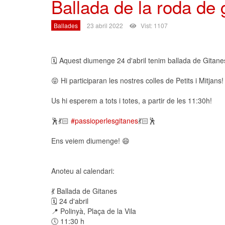
Ballada de la roda de 
Ballades
23 abril 2022
Vist: 1107
🗓 Aquest diumenge 24 d'abril tenim ballada de Gitanes 
😝 Hi participaran les nostres colles de Petits i Mitjans!
Us hi esperem a tots i totes, a partir de les 11:30h!
🕺💃🏻
#passioperlesgitanes
💃🏻🕺
Ens veiem diumenge! 😄
Anoteu al calendari:
💃 Ballada de Gitanes
🗓 24 d'abril
📍 Polinyà, Plaça de la Vila
🕔 11:30 h