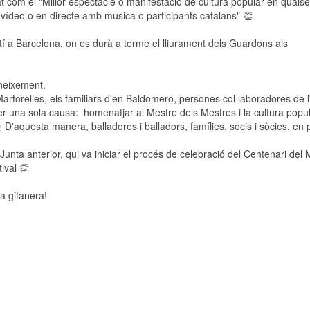
at com el "Millor espectacle o manifestació de cultura popular en quals
e vídeo o en directe amb música o participants catalans" 👏
rtí a Barcelona, on es durà a terme el lliurament dels Guardons als
oneixement.
artorelles, els familiars d'en Baldomero, persones col·laboradores de l'
per una sola causa: homenatjar al Mestre dels Mestres i la cultura popu
🕺 D'aquesta manera, balladores i balladors, famílies, socis i sòcies, en 
Junta anterior, qui va iniciar el procés de celebració del Centenari del 
tival 👏
a gitanera!