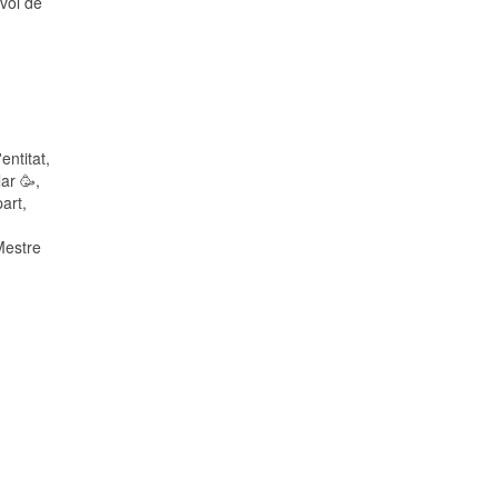
evol de
entitat,
lar 🥳,
part,
Mestre