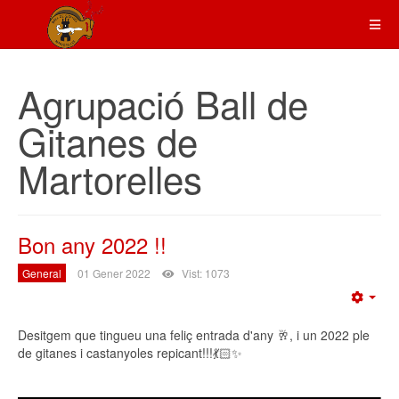
Agrupació Ball de
Gitanes de
Martorelles
Bon any 2022 !!
General
01 Gener 2022
Vist: 1073
Emp
Desitgem que tingueu una feliç entrada d'any 🥂, i un 2022 ple
de gitanes i castanyoles repicant!!!💃🏻✨