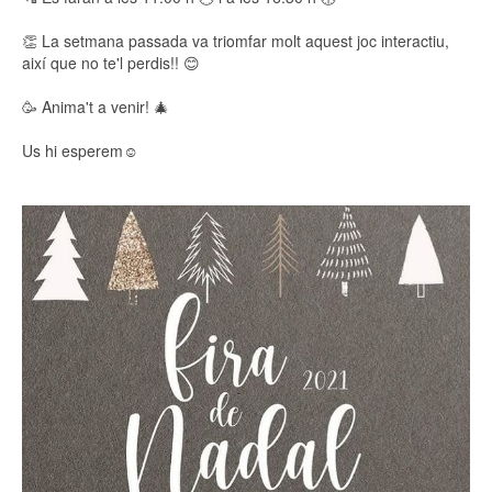
👏 La setmana passada va triomfar molt aquest joc interactiu,
així que no te'l perdis!! 😊
🥳 Anima't a venir! 🎄
Us hi esperem☺️