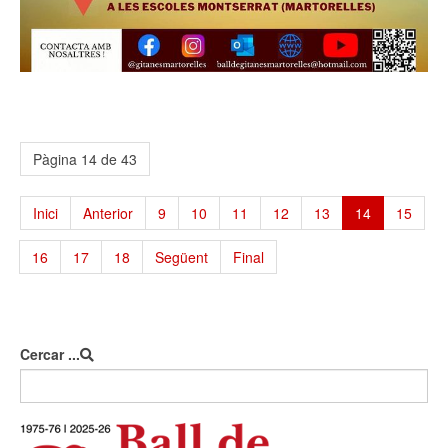
Pàgina 14 de 43
Inici
Anterior
9
10
11
12
13
14
15
16
17
18
Següent
Final
Cercar ...