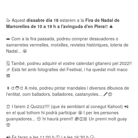
Emp
🥳 Aquest
dissabte dia 18
estarem a la
Fira de Nadal de
Martorelles de 10 a 19 h a l'avinguda d'en Piera!!
🎄
➡️ Com a la fira passada, podreu comprar dessuadores o
samarretes vermelles, motxilles, revistes històriques, loteria de
Nadal... 🤩
🗓️ També, podreu adquirir el vostre calendari gitanero pel 2022!!
🎉 Està fet amb fotografies del Festival, i ha quedat molt maco
🙈
👩‍🎨🧑‍🎨 A més, podreu pintar mandales i diversos dibuixos de
l'entitat, com balladors, balladores, castanyoles... 🖍️😍
⏰ I farem 2 Quizizz!!!! (que és semblant al conegut Kahoot) 📲
en el qual tothom hi podrà participar 🤩 I per les persones
guanyadores... 😚 hi haurà premi!! 🎁👏🏼 Un premi molt guay
🙊
📲 Es faran a les 11:00 h 🕚 i a les 16:30 h 🕟