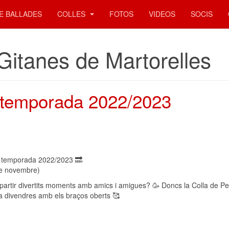
E BALLADES
COLLES
FOTOS
VIDEOS
SOCIS
Gitanes de Martorelles
a temporada 2022/2023
ova temporada 2022/2023 🔜
 de novembre)
ompartir divertits moments amb amics i amigues? 🥳 Doncs la Colla de Pet
da divendres amb els braços oberts 🥰