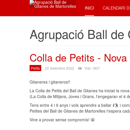
INICI
CALENDARI D
Agrupació Ball de 
Colla de Petits - Nov
Petits
22 Setembre 2022
Vist: 1807
Gitaneres i gitaneros!!
La Colla de Petits del Ball de Gitanes ha iniciat la n
(La Colla de Mitjans, Joves i Grans, l'engegaran el 4
Tens entre 4 i 9 anys i vols aprendre a ballar 💃🕺 i c
Petites del Ball de Gitanes de Martorelles t'espera ca
Vine a provar sense compromís! 🤩