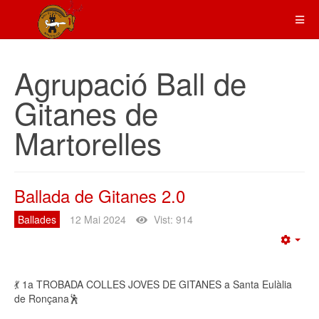
Agrupació Ball de
Gitanes de
Martorelles
Ballada de Gitanes 2.0
Ballades
12 Mai 2024
Vist: 914
Emp
💃 1a TROBADA COLLES JOVES DE GITANES a Santa Eulàlia
de Ronçana🕺