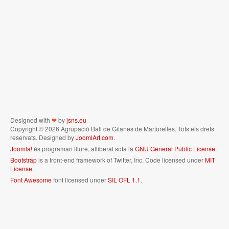
Designed with
❤
by
jsns.eu
Copyright © 2026 Agrupació Ball de Gitanes de Martorelles. Tots els drets
reservats. Designed by
JoomlArt.com
.
Joomla!
és programari lliure, alliberat sota la
GNU General Public License.
Bootstrap
is a front-end framework of Twitter, Inc. Code licensed under
MIT
License.
Font Awesome
font licensed under
SIL OFL 1.1
.