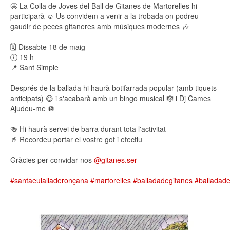
🤩 La Colla de Joves del Ball de Gitanes de Martorelles hi
participarà ☺️ Us convidem a venir a la trobada on podreu
gaudir de peces gitaneres amb músiques modernes 🎶
🗓️ Dissabte 18 de maig
🕖 19 h
📍 Sant Simple
Després de la ballada hi haurà botifarrada popular (amb tiquets
anticipats) 😋 i s'acabarà amb un bingo musical 🎼 i Dj Cames
Ajudeu-me 🪩
🍻 Hi haurà servei de barra durant tota l'activitat
🥤 Recordeu portar el vostre got i efectiu
Gràcies per convidar-nos
@gitanes.ser
#santaeulaliaderonçana
#martorelles
#balladadegitanes
#balladade