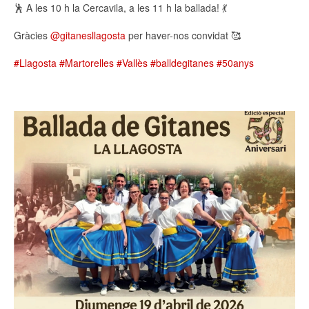
🕺 A les 10 h la Cercavila, a les 11 h la ballada! 💃
Gràcies
@gitanesllagosta
per haver-nos convidat 🥰
#Llagosta
#Martorelles
#Vallès
#balldegitanes
#50anys