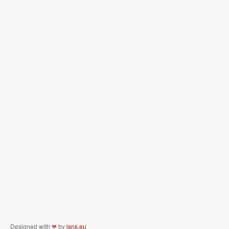
Designed with
❤
by
jsns.eu