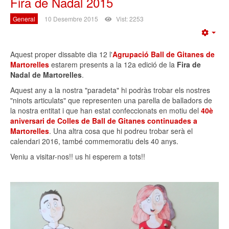
Fira de Nadal 2015
General
10 Desembre 2015
Vist: 2253
Emp
Aquest proper dissabte dia 12 l'
Agrupació Ball de Gitanes de
Martorelles
estarem presents a la 12a edició de la
Fira de
Nadal de Martorelles
.
Aquest any a la nostra "paradeta" hi podràs trobar els nostres
"ninots articulats" que representen una parella de balladors de
la nostra entitat i que han estat confeccionats en motiu del
40è
aniversari de Colles de Ball de Gitanes continuades a
Martorelles
. Una altra cosa que hi podreu trobar serà el
calendari 2016, també commemoratiu dels 40 anys.
Veniu a visitar-nos!! us hi esperem a tots!!