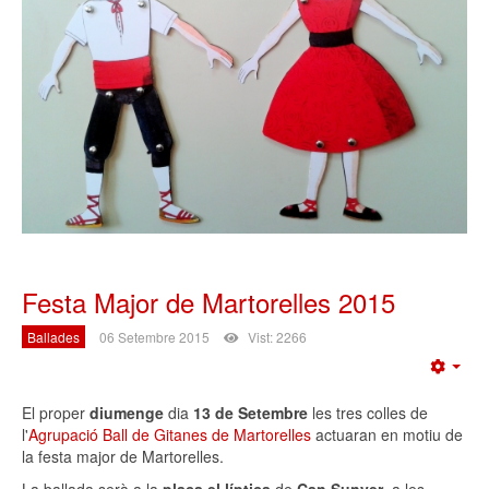
Festa Major de Martorelles 2015
Ballades
06 Setembre 2015
Vist: 2266
Emp
El proper
diumenge
dia
13 de Setembre
les tres colles de
l'
Agrupació Ball de Gitanes de Martorelles
actuaran en motiu de
la festa major de Martorelles.
La ballada serà a la
plaça el·líptica
de
Can Sunyer
, a les