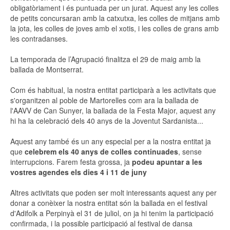
obligatòriament i és puntuada per un jurat. Aquest any les colles
de petits concursaran amb la catxutxa, les colles de mitjans amb
la jota, les colles de joves amb el xotis, i les colles de grans amb
les contradanses.
La temporada de l’Agrupació finalitza el 29 de maig amb la
ballada de Montserrat.
Com és habitual, la nostra entitat participarà a les activitats que
s'organitzen al poble de Martorelles com ara la ballada de
l'AAVV de Can Sunyer, la ballada de la Festa Major, aquest any
hi ha la celebració dels 40 anys de la Joventut Sardanista...
Aquest any també és un any especial per a la nostra entitat ja
que
celebrem els 40 anys de colles continuades
, sense
interrupcions. Farem festa grossa, ja
podeu apuntar a les
vostres agendes els dies 4 i 11 de juny
Altres activitats que poden ser molt interessants aquest any per
donar a conèixer la nostra entitat són la ballada en el festival
d'Adifolk a Perpinyà el 31 de juliol, on ja hi tenim la participació
confirmada, i la possible participació al festival de dansa