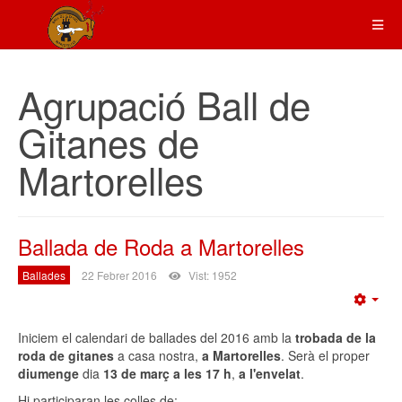
Agrupació Ball de
Gitanes de
Martorelles
Ballada de Roda a Martorelles
Ballades
22 Febrer 2016
Vist: 1952
Emp
Iniciem el calendari de ballades del 2016 amb la
trobada de la
roda de gitanes
a casa nostra,
a Martorelles
. Serà el proper
diumenge
dia
13 de març a les 17 h
,
a l'envelat
.
Hi participaran les colles de: