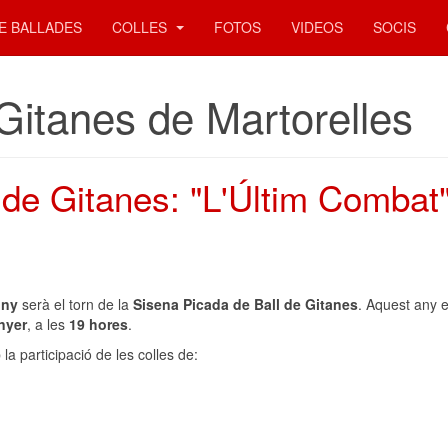
E BALLADES
COLLES
FOTOS
VIDEOS
SOCIS
Gitanes de Martorelles
 de Gitanes: "L'Últim Combat
uny
serà el torn de la
Sisena Picada de Ball de Gitanes
. Aquest any 
nyer
, a les
19 hores
.
 participació de les colles de: