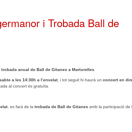
 germanor i Trobada Ball de
a
trobada anual de Ball de Gitanes a Martorelles
.
sabte a les 14:30h a l’envelat
, i tot seguit hi haurà un
concert en dir
trada al concert és gratuïta.
velat
, es farà de la
trobada de Ball de Gitanes
amb la participació de 