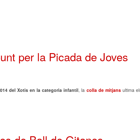
punt per la Picada de Joves
14 del Xotis en la categoria infantil
, la
colla de mitjans
ultima el
es de Ball de Gitanes