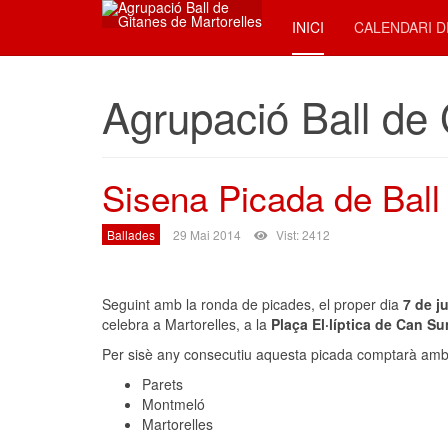
INICI
CALENDARI D
Agrupació Ball de 
Sisena Picada de Ball
Ballades
29 Mai 2014
Vist: 2412
Seguint amb la ronda de picades, el proper dia
7 de j
celebra a Martorelles, a la
Plaça El·líptica de Can Su
Per sisè any consecutiu aquesta picada comptarà amb la
Parets
Montmeló
Martorelles