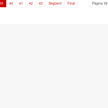
39
40
41
42
43
Següent
Final
Pàgina 39