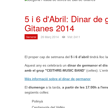
5 i 6 d'Abril: Dinar de
Gitanes 2014
General
26 Març 2014
Vist: 2411
El proper cap de setmana del
5 i 6 d’abril
tindrà lloc l
Aquest any es celebrarà un
dinar de germanor el dis
amb el grup "CEITHRE-MUSIC BAND
" (celtes). L'en
Més informació sobre el dinar de germanor
El
diumenge
a la tarda,
a partir de les 17:00h a l'en
següents colles:
Polinyà
Cerdanyola del Vallès