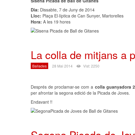
Sisena Picada de Ball de Gitanes
Dia:
Dissabte, 7 de Juny de 2014
Lloc:
Plaça El·líptica de Can Sunyer, Martorelles
Hora:
A les 19 hores
La colla de mitjans a 
Ballades
28 Mai 2014
Vist: 2250
Després de proclamar-se com a
colla guanyadora 20
per afrontar la segona edició de la Picada de Joves.
Endavant !!
Segona Picada de Jov