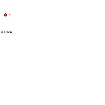
Empty
à a
Lliçà