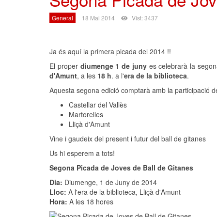
General
18 Mai 2014
Vist: 3437
Ja és aquí la primera picada del 2014 !!
El proper
diumenge 1 de juny
es celebrarà la segon
d'Amunt
, a les
18 h
. a l'
era de la biblioteca
.
Aquesta segona edició comptarà amb la participació de
Castellar del Vallès
Martorelles
Lliçà d'Amunt
Vine i gaudeix del present i futur del ball de gitanes
Us hi esperem a tots!
Segona Picada de Joves de Ball de Gitanes
Dia:
Diumenge, 1 de Juny de 2014
Lloc:
A l'era de la biblioteca, Lliçà d'Amunt
Hora:
A les 18 hores