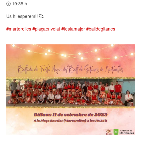
🕢 19:35 h
Us hi esperem!! 🥰
#martorelles
#plaçaenvelat
#festamajor
#balldegitanes