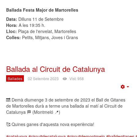
Ballada Festa Major de Martorelles
Data:
Dilluns 11 de Setembre
Hora:
A les 19:35 h.
Lloc:
Plaça de l'envelat, Martorelles
Colles:
Petits, Mitjans, Joves i Grans
Ballada al Circuit de Catalunya
Ballades
02 Setembre 2023
Vist: 958
Emp
🔜 Demà diumenge 3 de setembre de 2023 el Ball de Gitanes
de Martorelles durà a terme una ballada al matí al Circuit de
Catalunya 🏁 (Montmeló 📍)
🥰 Quines ganes d'aquesta nova experiència!
#catalunya
#circuitdecatalunya
#circuitdemontmelo
#balldegitanes