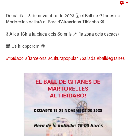
Emp
Demà dia 18 de novembre de 2023 🗓️ el Ball de Gitanes de
Martorelles ballarà al Parc d'Atraccions Tibidabo 🎡
💃 A les 16h a la plaça dels Somnis 📍 (la zona dels escacs)
🔜 Us hi esperem 🤩
#tibidabo
#Barcelona
#culturapopular
#ballada
#balldegitanes