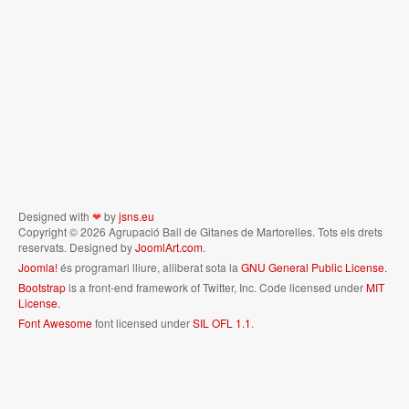
Designed with
❤
by
jsns.eu
Copyright © 2026 Agrupació Ball de Gitanes de Martorelles. Tots els drets
reservats. Designed by
JoomlArt.com
.
Joomla!
és programari lliure, alliberat sota la
GNU General Public License.
Bootstrap
is a front-end framework of Twitter, Inc. Code licensed under
MIT
License.
Font Awesome
font licensed under
SIL OFL 1.1
.