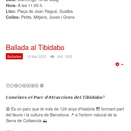
Hora:
A les 11:00 h.
Lloc:
Plaça de Joan Ragué, Gualba
Colles:
Petits, Mitjans, Joves i Grans
Ballada al Tibidabo
Ballades
10 Mai 2023
Vist: 1002
Emp
ⓉⒾⒷⒾⒹⒶⒷⓄ 🎡
𝘾𝙤𝙣𝙚𝙞𝙭𝙚𝙨 𝙚𝙡 𝙋𝙖𝙧𝙘 𝙙'𝘼𝙩𝙧𝙖𝙘𝙘𝙞𝙤𝙣𝙨 𝙙𝙚𝙡 𝙏𝙞𝙗𝙞𝙙𝙖𝙗𝙤?
🎡 És un parc que té més de 120 anys d'història 🔙 formant part
del lleure i la cultura de Barcelona 📍 a l'entorn natural de la
Serra de Collserola ⛰️