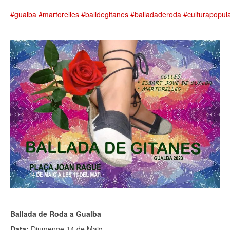
#gualba
#martorelles
#balldegitanes
#balladaderoda
#culturapopul
Ballada de Roda a Gualba
Data:
Diumenge 14 de Maig