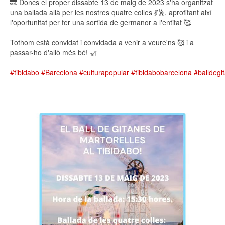
🔜 Doncs el proper dissabte 13 de maig de 2023 s'ha organitzat
una ballada allà per les nostres quatre colles 💃🕺, aprofitant així
l'oportunitat per fer una sortida de germanor a l'entitat 🥰
Tothom està convidat i convidada a venir a veure'ns 🥰 i a
passar-ho d'allò més bé! 🎢
#tibidabo
#Barcelona
#culturapopular
#tibidabobarcelona
#balldegi