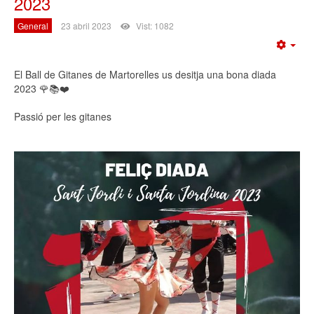
2023
General
23 abril 2023
Vist: 1082
Emp
El Ball de Gitanes de Martorelles us desitja una bona diada
2023 🌹📚❤️
Passió per les gitanes