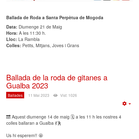
Ballada de Roda a Santa Perpètua de Mogoda
Data:
Diumenge 21 de Maig
Hora:
A les 11:30 h.
Lloc:
La Rambla
Colles:
Petits, Mitjans, Joves i Grans
Ballada de la roda de gitanes a
Gualba 2023
Ballades
11 Mai 2023
Vist: 1026
Emp
🔜 Aquest diumenge 14 de maig 🗓️ a les 11 h les nostres 4
colles ballaran a Gualba 💃🕺
Us hi esperem!! 🤩