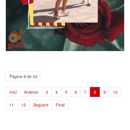
Pàgina 8 de 43
Inici
Anterior
3
4
5
6
7
8
9
10
11
12
Següent
Final