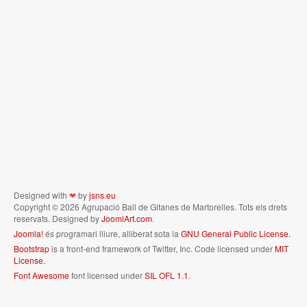
Designed with
❤
by
jsns.eu
Copyright © 2026 Agrupació Ball de Gitanes de Martorelles. Tots els drets
reservats. Designed by
JoomlArt.com
.
Joomla!
és programari lliure, alliberat sota la
GNU General Public License.
Bootstrap
is a front-end framework of Twitter, Inc. Code licensed under
MIT
License.
Font Awesome
font licensed under
SIL OFL 1.1
.