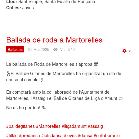
Lloc:
Sant Simple, Santa Eulàlia de Ronçana
Colles:
Joves
Ballada de roda a Martorelles
Ballades
09 Mai 2025
Vist: 549
Emp
La ballada de Roda de Martorelles s'apropa 🔜
🕺El Ball de Gitanes de Martorelles ha organitzat un dia de
dansa al complet 💃
Es comptarà amb la col·laboració de l'Ajuntament de
Martorelles, l'Assaig i el Ball de Gitanes de Lliçà d'Amunt 🤝
No us ho perdeu! 🥳
#balldegitanes
#Martorelles
#lliçadamunt
#assaig
#fitkid
#predansa
#letsdansa
#joves
#dansa
#collaboracio