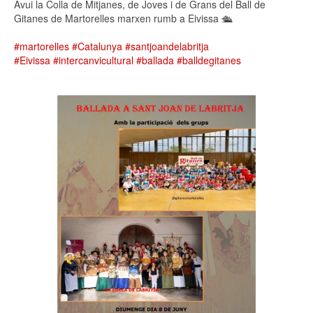
Avui la Colla de Mitjanes, de Joves i de Grans del Ball de
Gitanes de Martorelles marxen rumb a Eivissa 🛳
#martorelles
#Catalunya
#santjoandelabritja
#Eivissa
#intercanvicultural
#ballada
#balldegitanes