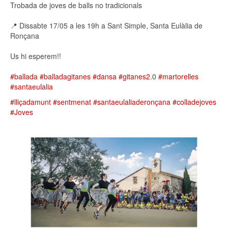
Trobada de joves de balls no tradicionals
📍 Dissabte 17/05 a les 19h a Sant Simple, Santa Eulàlia de
Ronçana
Us hi esperem!!
#ballada
#balladagitanes
#dansa
#gitanes2
.0
#martorelles
#santaeulalia
#lliçadamunt
#sentmenat
#santaeulaliaderonçana
#colladejoves
#Joves