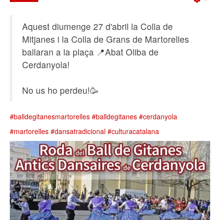
Emp
Aquest diumenge 27 d'abril la Colla de
Mitjanes i la Colla de Grans de Martorelles
ballaran a la plaça 📍Abat Oliba de
Cerdanyola!
No us ho perdeu!🥳
#balldegitanesmartorelles
#balldegitanes
#cerdanyola
#martorelles
#dansatradicional
#culturacatalana