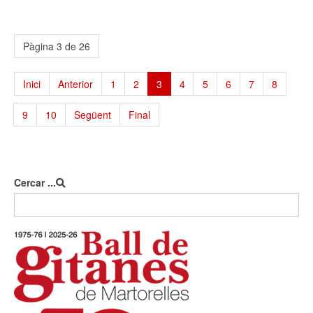
Pàgina 3 de 26
Inici
Anterior
1
2
3
4
5
6
7
8
9
10
Següent
Final
Cercar ...