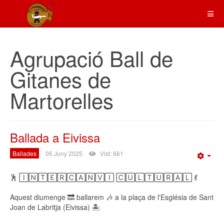
Agrupació Ball de
Gitanes de
Martorelles
Ballada a Eivissa
Ballades
05 Juny 2025
Vist: 661
Emp
🕺 🄸🄽🅃🄴🅁🄲🄰🄽🅅🄸 🄲🅄🄻🅃🅄🅁🄰🄻 💃
Aquest diumenge 🔜 ballarem 🎶 a la plaça de l'Església de Sant
Joan de Labritja (Eivissa) 🏝