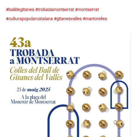
#balldegitanes
#trobadamontserrat
#montserrat
#culturapopularcatalana
#gitanesvalles
#martorelles