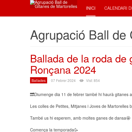
INICI
CALENDARI D
Agrupació Ball de 
Ballada de la roda de 
Ronçana 2024
Ballades
07 Febrer 2024
Vist: 854
🔜Diumenge dia 11 de febrer també hi haurà gitanes a
Les colles de Petites, Mitjanes i Joves de Martorelles b
També us hi esperem, amb moltes ganes de dansa🤩
Comença la temporada🥳