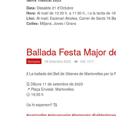
Sants Tradicat 2023
Data:
Dissabte 21 d'Octubre
Hora:
Al matí de 10:30 h. a 11:30 h., i a la tarda de 19
Lloc:
Al matí: Escenari Alcolea, Carrer de Sants 76 Bar
Colles:
Mitjans, Joves i Grans
Ballada Festa Major d
Ballades
08 Setembre 2023
Vist: 1017
💃 La ballada del Ball de Gitanes de Martorelles per la
🗓 Dilluns 11 de setembre de 2023
📍 Plaça Envelat, Martorelles
🕢 19:35 h
Us hi esperem!! 🥰
#martorelles
#plaçaenvelat
#festamajor
#balldegitanes