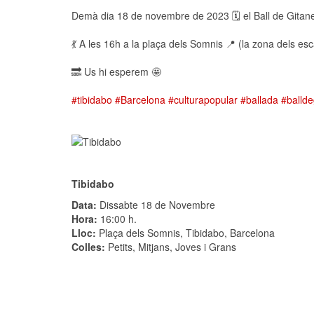
Demà dia 18 de novembre de 2023 🗓️ el Ball de Gitanes
💃 A les 16h a la plaça dels Somnis 📍 (la zona dels es
🔜 Us hi esperem 🤩
#tibidabo
#Barcelona
#culturapopular
#ballada
#ballde
Tibidabo
Data:
Dissabte 18 de Novembre
Hora:
16:00 h.
Lloc:
Plaça dels Somnis, Tibidabo, Barcelona
Colles:
Petits, Mitjans, Joves i Grans