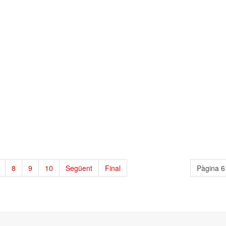
8
9
10
Següent
Final
Pàgina 6