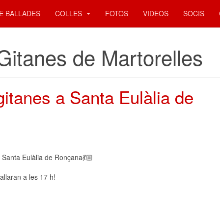
E BALLADES
COLLES
FOTOS
VIDEOS
SOCIS
Gitanes de Martorelles
gitanes a Santa Eulàlia de
 Santa Eulàlia de Ronçana💃🏼
allaran a les 17 h!