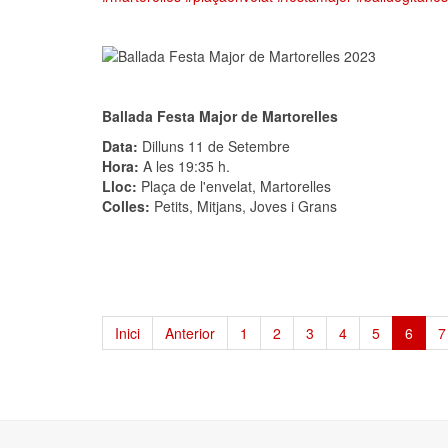
Ballada Festa Major de Martorelles
Data:
Dilluns 11 de Setembre
Hora:
A les 19:35 h.
Lloc:
Plaça de l'envelat, Martorelles
Colles:
Petits, Mitjans, Joves i Grans
Inici
Anterior
1
2
3
4
5
6
7