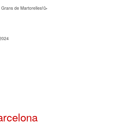
de Grans de Martorelles!🥳
arcelona