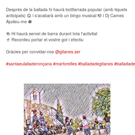
Després de la ballada hi haurà botifarrada popular (amb tiquets
anticipats) 😋 i s'acabarà amb un bingo musical 🎼 i Dj Cames
Ajudeu-me 🪩
🍻 Hi haurà servei de barra durant tota l'activitat
🥤 Recordeu portar el vostre got i efectiu
Gràcies per convidar-nos
@gitanes.ser
#santaeulaliaderonçana
#martorelles
#balladadegitanes
#balladade