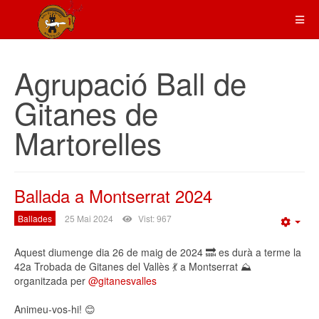
Agrupació Ball de
Gitanes de
Martorelles
Ballada a Montserrat 2024
Ballades
25 Mai 2024
Vist: 967
Emp
Aquest diumenge dia 26 de maig de 2024 🔜 es durà a terme la
42a Trobada de Gitanes del Vallès 💃 a Montserrat ⛰️
organitzada per
@gitanesvalles
Animeu-vos-hi! 😊