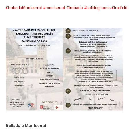
#trobadaMontserrat
#montserrat
#trobada
#balldegitanes
#tradició
Ballada a Montserrat