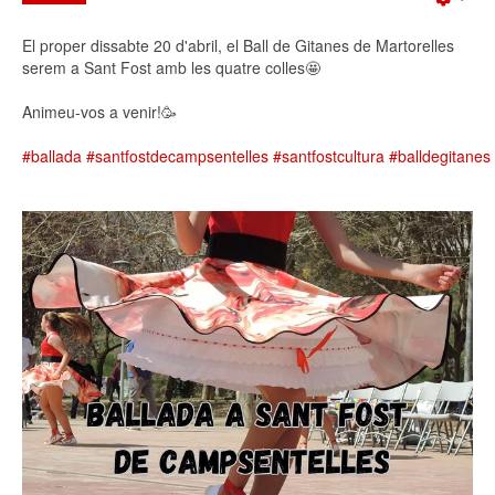
Emp
El proper dissabte 20 d'abril, el Ball de Gitanes de Martorelles
serem a Sant Fost amb les quatre colles🤩
Animeu-vos a venir!🥳
#ballada
#santfostdecampsentelles
#santfostcultura
#balldegitanes