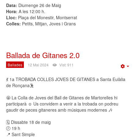
Data:
Diumenge 26 de Maig
Hora:
A les 12:00 h.
Lloc:
Plaça del Monestir, Montserrat
Colles:
Petits, Mitjan, Joves i Grans
Ballada de Gitanes 2.0
Ballades
12 Mai 2024
Vist: 911
Emp
💃 1a TROBADA COLLES JOVES DE GITANES a Santa Eulàlia
de Ronçana🕺
🤩 La Colla de Joves del Ball de Gitanes de Martorelles hi
participarà ☺️ Us convidem a venir a la trobada on podreu
gaudir de peces gitaneres amb músiques modernes 🎶
🗓️ Dissabte 18 de maig
🕖 19 h
📍 Sant Simple