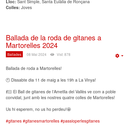
Lloc:
Sant Simple, Santa Eulàlia de Ronçana
Colles:
Joves
Ballada de la roda de gitanes a
Martorelles 2024
Ballades
08 Mai 2024
Vist: 878
Emp
Ballada de roda a Martorelles!
🕚 Dissabte dia 11 de maig a les 19h a La Vinya!
💃🏻 El Ball de gitanes de l'Ametlla del Vallès ve com a poble
convidat, junt amb les nostres quatre colles de Martorelles!
Us hi esperem, no us ho perdeu!🤩
#gitanes
#gitanesmartorelles
#passioperlesgitanes