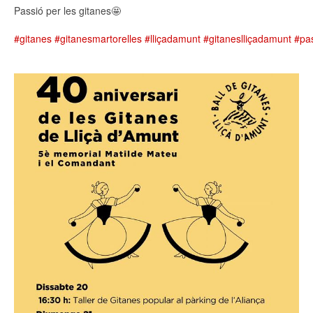
Passió per les gitanes🤩
#gitanes
#gitanesmartorelles
#lliçadamunt
#gitaneslliçadamunt
#pas