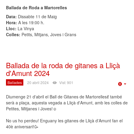
Ballada de Roda a Martorelles
Data:
Dissabte 11 de Maig
Hora:
A les 19:00 h.
Lloc:
La Vinya
Colles:
Petits, Mitjans, Joves i Grans
Ballada de la roda de gitanes a Lliçà
d'Amunt 2024
Ballades
20 abril 2024
Vist: 901
Emp
Diumenge 21 d'abril el Ball de Gitanes de Martorelles💃 també
serà a plaça, aquesta vegada a Lliçà d'Amunt, amb les colles de
Petites, Mitjanes i Joves!☺️
No us ho perdeu! Enguany les gitanes de Lliçà d'Amunt fan el
40è aniversari!🥳